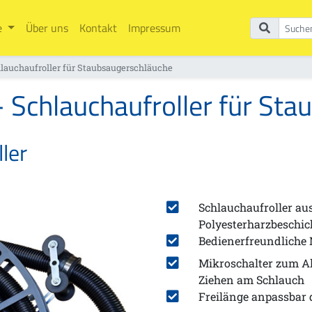
e
Über uns
Kontakt
Impressum
uchaufroller für Staubsaugerschläuche
Schlauchaufroller für Sta
ler
Schlauchaufroller au
Polyesterharzbeschi
Bedienerfreundliche 
Mikroschalter zum Ak
Ziehen am Schlauch
Freilänge anpassbar 