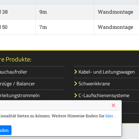
 38
9m
Wandmontage
 50
7m
Wandmontage
e Produkte:
auchaufroller
Kabel- und Leitungswagen
rzüge / Balancer
Schwenkkrane
rleitungstrommeln
C-Laufschienensysteme
×
aufroller
Schleifleitungen
ionalität bieten zu können. Weitere Hinweise finden Sie
hier...
nden