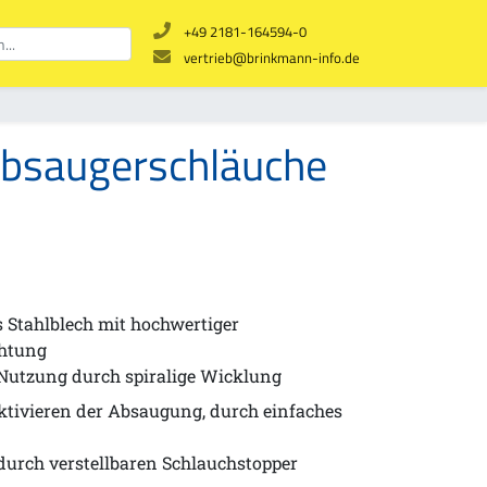
+49 2181-164594-0
vertrieb@brinkmann-info.de
ubsaugerschläuche
s Stahlblech mit hochwertiger
chtung
Nutzung durch spiralige Wicklung
tivieren der Absaugung, durch einfaches
durch verstellbaren Schlauchstopper