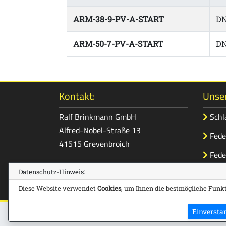
ARM-38-9-PV-A-START
DN
ARM-50-7-PV-A-START
DN
Kontakt:
Unser
Ralf Brinkmann GmbH
Schl
Alfred-Nobel-Straße 13
Fede
41515 Grevenbroich
Fede
Tel. 02181/164594-0
Datenschutz-Hinweis:
Kabel
vertrieb@brinkmann-info.de
Diese Website verwendet
Cookies
, um Ihnen die bestmögliche Funkt
Einversta
Copyright © 2026 - Ralf Brinkmann GmbH