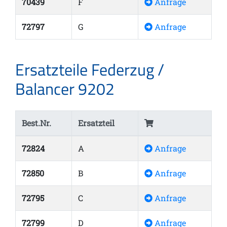
70439
F
Anfrage
72797
G
Anfrage
Ersatzteile Federzug /
Balancer 9202
Best.Nr.
Ersatzteil
72824
A
Anfrage
72850
B
Anfrage
72795
C
Anfrage
72799
D
Anfrage